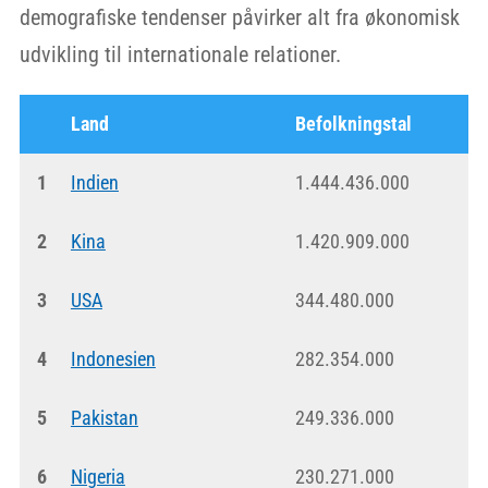
demografiske tendenser påvirker alt fra økonomisk
udvikling til internationale relationer.
Land
Befolkningstal
1
Indien
1.444.436.000
2
Kina
1.420.909.000
3
USA
344.480.000
4
Indonesien
282.354.000
5
Pakistan
249.336.000
6
Nigeria
230.271.000