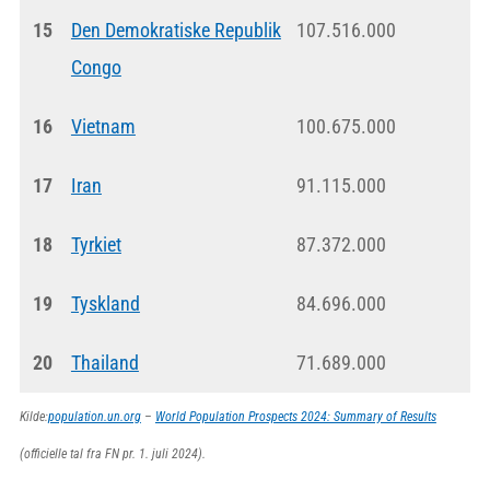
15
Den Demokratiske Republik
107.516.000
Congo
16
Vietnam
100.675.000
17
Iran
91.115.000
18
Tyrkiet
87.372.000
19
Tyskland
84.696.000
20
Thailand
71.689.000
Kilde:
population.un.org
–
World Population Prospects 2024: Summary of Results
(officielle tal fra FN pr. 1. juli 2024).