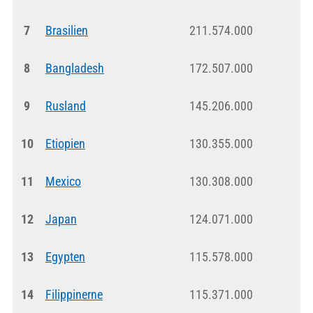
7
Brasilien
211.574.000
8
Bangladesh
172.507.000
9
Rusland
145.206.000
10
Etiopien
130.355.000
11
Mexico
130.308.000
12
Japan
124.071.000
13
Egypten
115.578.000
14
Filippinerne
115.371.000