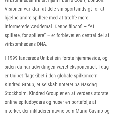
Visionen var klar: at dele sin sportsindsigt for at
hjælpe andre spillere med at træffe mere
informerede væddemål. Denne filosofi – “Af
spillere, for spillere” – er forblevet en central del af
virksomhedens DNA.
I 1999 lancerede Unibet sin første hjemmeside, og
siden da har udviklingen været eksponentiel. I dag
er Unibet flagskibet i den globale spilkoncern
Kindred Group, et selskab noteret på Nasdaq
Stockholm. Kindred Group er en af verdens største
online spiludbydere og huser en portefølje af
mærker, der inkluderer navne som Maria Casino og