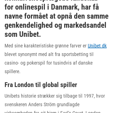
for onlinespil i Danmark, har få
navne formået at opnå den samme
genkendelighed og markedsandel
som Unibet.
Med sine karakteristiske grønne farver er
Unibet dk
blevet synonymt med alt fra sportsbetting til
casino- og pokerspil for tusindvis af danske
spillere.
Fra London til global spiller
Unibets historie strækker sig tilbage til 1997, hvor
svenskeren Anders Ström grundlagde
virksomheden fra sit hjem i Earl’s Court, London.