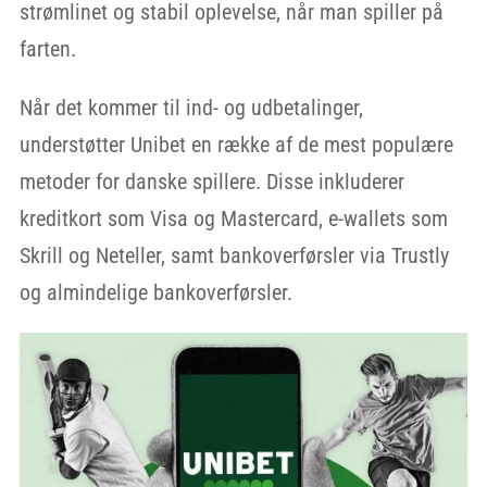
strømlinet og stabil oplevelse, når man spiller på
farten.
Når det kommer til ind- og udbetalinger,
understøtter Unibet en række af de mest populære
metoder for danske spillere. Disse inkluderer
kreditkort som Visa og Mastercard, e-wallets som
Skrill og Neteller, samt bankoverførsler via Trustly
og almindelige bankoverførsler.