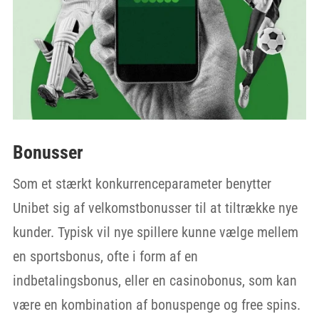
Bonusser
Som et stærkt konkurrenceparameter benytter
Unibet sig af velkomstbonusser til at tiltrække nye
kunder. Typisk vil nye spillere kunne vælge mellem
en sportsbonus, ofte i form af en
indbetalingsbonus, eller en casinobonus, som kan
være en kombination af bonuspenge og free spins.