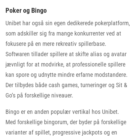
Poker og Bingo
Unibet har også sin egen dedikerede pokerplatform,
som adskiller sig fra mange konkurrenter ved at
fokusere på en mere rekreativ spillerbase.
Softwaren tillader spillere at skifte alias og avatar
jævnligt for at modvirke, at professionelle spillere
kan spore og udnytte mindre erfarne modstandere.
Der tilbydes både cash games, turneringer og Sit &
Go’s på forskellige niveauer.
Bingo er en anden populær vertikal hos Unibet.
Med forskellige bingorum, der byder på forskellige
varianter af spillet, progressive jackpots og en