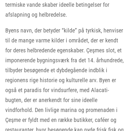
termiske vande skaber ideelle betingelser for
afslapning og helbredelse.
Byens navn, der betyder “kilde” på tyrkisk, henviser
til de mange varme kilder i området, der er kendt
for deres helbredende egenskaber. Çeşmes slot, et
imponerende bygningsværk fra det 14. århundrede,
tilbyder besøgende et dybdegående indblik i
regionens rige historie og kulturelle arv. Byen er
også et paradis for vindsurfere, med Alacati-
bugten, der er anerkendt for sine ideelle
vindforhold. Den livlige marina og promenaden i
Çeşme er fyldt med en række butikker, caféer og
restauranter, hvor besøgende kan nyde frisk fisk og