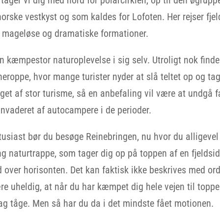
orske vestkyst og som kaldes for Lofoten. Her rejser fjel
 mageløse og dramatiske formationer.
n kæmpestor naturoplevelse i sig selv. Utroligt nok find
heroppe, hvor mange turister nyder at slå teltet op og ta
get af stor turisme, så en anbefaling vil være at undgå f
nvaderet af autocampere i de perioder.
siast bør du besøge Reinebringen, nu hvor du alligevel 
ng naturtrappe, som tager dig op på toppen af en fjelds
 over horisonten. Det kan faktisk ikke beskrives med ord
re uheldig, at når du har kæmpet dig hele vejen til toppe
 lag tåge. Men så har du da i det mindste fået motionen.