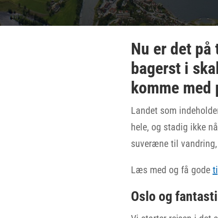
Nu er det på 
bagerst i ska
komme med på
Landet som indeholder 
hele, og stadig ikke n
suveræne til vandring,
Læs med og få gode
t
Oslo og fantast