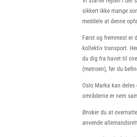
Vi starter rejsen i de
sikkert ikke mange so
meddele at denne opfat
Først og fremmest er d
kollektiv transport. H
du dig fra havet til o
(metroen), før du befin
Oslo Marka kan deles 
områderne er nem sam
Ønsker du at overnatte
anvende allemandsretten