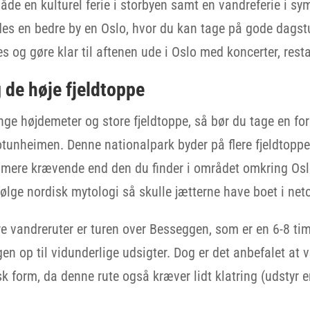
åde en kulturel ferie i storbyen samt en vandreferie i s
findes en bedre by en Oslo, hvor du kan tage på gode da
es og gøre klar til aftenen ude i Oslo med koncerter, rest
de høje fjeldtoppe
nge højdemeter og store fjeldtoppe, så bør du tage en for
tunheimen. Denne nationalpark byder på flere fjeldtoppe
 mere krævende end den du finder i området omkring Oslo
ifølge nordisk mytologi så skulle jætterne have boet i ne
 vandreruter er turen over Besseggen, som er en 6-8 tim
ggen op til vidunderlige udsigter. Dog er det anbefalet at
sk form, da denne rute også kræver lidt klatring (udstyr e