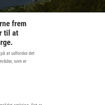
erne frem
 til at
rge.
 på at udforske det
områder, som er