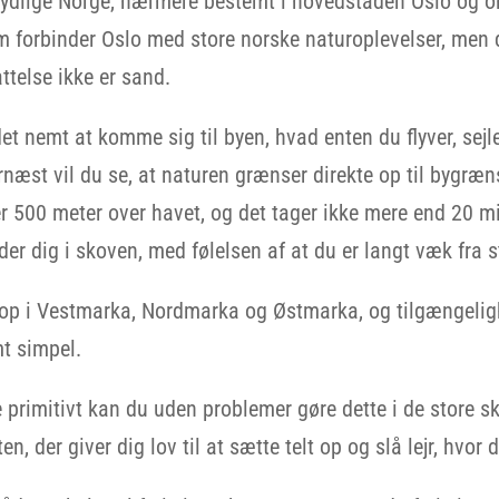
t sydlige Norge, nærmere bestemt i hovedstaden Oslo og 
m forbinder Oslo med store norske naturoplevelser, men 
telse ikke er sand.
et nemt at komme sig til byen, hvad enten du flyver, sejle
ernæst vil du se, at naturen grænser direkte op til bygræ
ver 500 meter over havet, og det tager ikke mere end 20 
der dig i skoven, med følelsen af at du er langt væk fra 
op i Vestmarka, Nordmarka og Østmarka, og tilgængeligh
t simpel.
 primitivt kan du uden problemer gøre dette i de store 
, der giver dig lov til at sætte telt op og slå lejr, hvor d