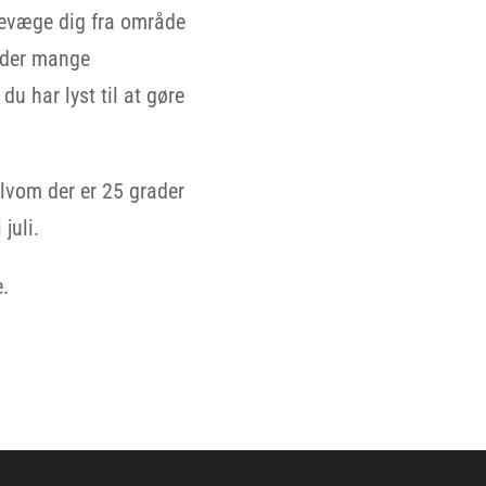
bevæge dig fra område
 der mange
du har lyst til at gøre
lvom der er 25 grader
juli.
e.