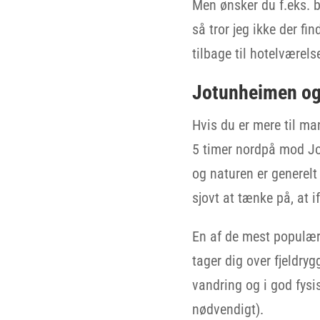
Men ønsker du f.eks. b
så tror jeg ikke der 
tilbage til hotelværels
Jotunheimen og 
Hvis du er mere til ma
5 timer nordpå mod Jo
og naturen er generelt
sjovt at tænke på, at 
En af de mest populære
tager dig over fjeldry
vandring og i god fysi
nødvendigt).