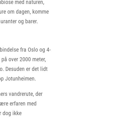
ymbiose med naturen,
gsture om dagen, komme
auranter og barer.
bindelse fra Oslo og 4-
 på over 2000 meter,
. Desuden er det lidt
top Jotunheimen.
ers vandrerute, der
 være erfaren med
r dog ikke