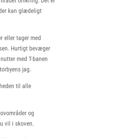
området omkring. Det er
der kan glædeligt
r eller tager med
nsen. Hurtigt bevæger
minutter med T-banen
storbyens jag.
eden til alle
skovområder og
u vil i skoven.