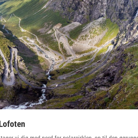
Lofoten
tager vi dig med nord for polarcirklen, op til den øgrupp