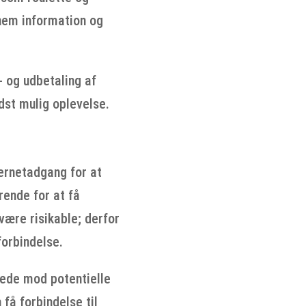
nnem information og
- og udbetaling af
dst mulig oplevelse.
ternetadgang for at
rende for at få
være risikable; derfor
forbindelse.
tede mod potentielle
 få forbindelse til