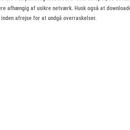
ære afhængig af usikre netværk. Husk også at downloa
inden afrejse for at undgå overraskelser.