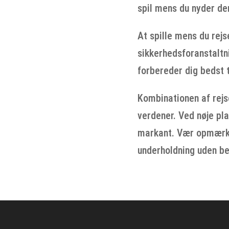
spil mens du nyder den
At spille mens du rej
sikkerhedsforanstaltn
forbereder dig bedst t
Kombinationen af rejs
verdener. Ved nøje pl
markant. Vær opmærks
underholdning uden be