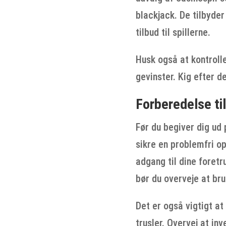
blackjack. De tilbyde
tilbud til spillerne.
Husk også at kontroll
gevinster. Kig efter 
Forberedelse til
Før du begiver dig ud 
sikre en problemfri op
adgang til dine foretr
bør du overveje at br
Det er også vigtigt a
trusler. Overvej at inv