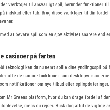
er værktøjer til ansvarligt spil, herunder funktioner ti
å indskud eller tab. Brug disse værktøjer til din fordel
levaner.
med at bevare spil som en sjov aktivitet snarere end en 
ne casinoer på farten
ilteknologi kan du nu nemt spille dine yndlingsspil på 
byder ofte de samme funktioner som desktopversionerne
m notifikationer om nye tilbud eller spilopdateringer.
som Mr Greens platform, hvor du kan drage fordel af d
iloplevelse, mens du rejser. Husk dog altid de vigtige a