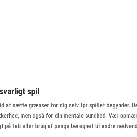
varligt spil
id at sætte grænser for dig selv før spillet begynder. De
ikkerhed, men også for din mentale sundhed. Vær opmæ
t på tab eller brug af penge beregnet til andre nødvend