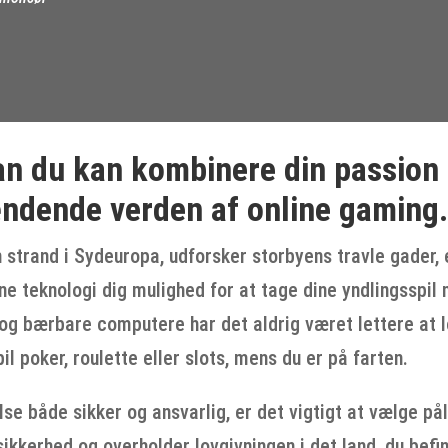
an du kan kombinere din passion 
dende verden af online gaming.
strand i Sydeuropa, udforsker storbyens travle gader, e
ne teknologi dig mulighed for at tage dine yndlingsspil
og bærbare computere har det aldrig været lettere at l
il poker, roulette eller slots, mens du er på farten.
lse både sikker og ansvarlig, er det vigtigt at vælge på
 sikkerhed og overholder lovgivningen i det land, du befi