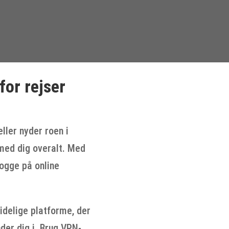
for rejser
ller nyder roen i
 med dig overalt. Med
ogge på online
lidelige platforme, der
nder dig i. Brug VPN-