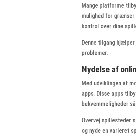
Mange platforme tilbyd
mulighed for grænser p
kontrol over dine spil
Denne tilgang hjælper 
problemer.
Nydelse af onli
Med udviklingen af mob
apps. Disse apps til
bekvemmeligheder såso
Overvej spillesteder 
og nyde en varieret sp