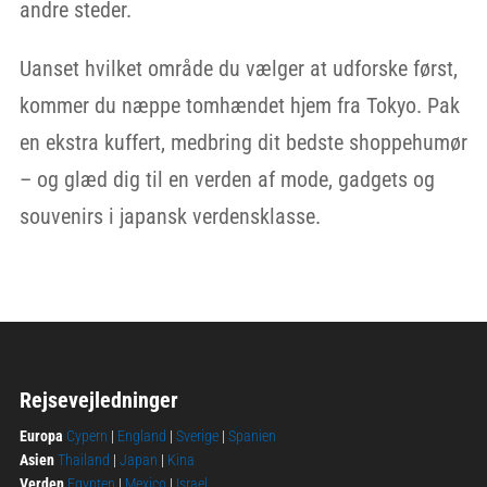
andre steder.
Uanset hvilket område du vælger at udforske først,
kommer du næppe tomhændet hjem fra Tokyo. Pak
en ekstra kuffert, medbring dit bedste shoppehumør
– og glæd dig til en verden af mode, gadgets og
souvenirs i japansk verdensklasse.
Rejsevejledninger
Europa
Cypern
|
England
|
Sverige
|
Spanien
Asien
Thailand
|
Japan
|
Kina
Verden
Egypten
|
Mexico
|
Israel