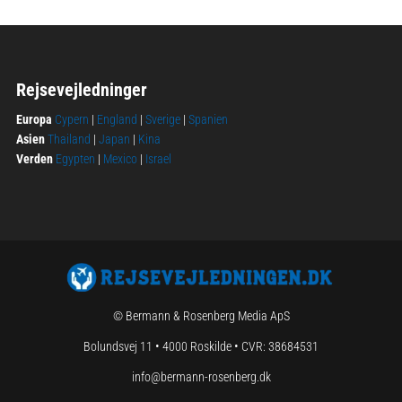
Rejsevejledninger
Europa
Cypern
|
England
|
Sverige
|
Spanien
Asien
Thailand
|
Japan
|
Kina
Verden
Egypten
|
Mexico
|
Israel
© Bermann & Rosenberg Media ApS
Bolundsvej 11 • 4000 Roskilde • CVR: 38684531
info@bermann-rosenberg.dk